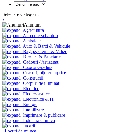
Selectare Categorii:
x
Anunturi
Agricultura
Alimente si bauturi
Ambalaje
Auto & Barci & Vehicule
Bagaje, Gentii & Valize
Birotica & Papetarie
Cadouri / Artizanat
Casa si Gradina
Ceasuri, bijuteri, optice
Constructii
Corpuri de iluminat
Electrice
Electrocasnice
Electronice & IT
Energie
Imobilizare
Imprimare & publicare
Industria chimica
Jucarii
Locuri de munca