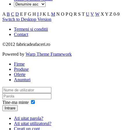
A
B
C
D
E
F
G
H
I
J
K
L
M
N
O
P
Q
R
S
T
U
V
W
X
Y
Z
0-9
Switch to Desktop Version
Termeni si conditii
Contact
©2012 fabricadeafaceri.ro
Powered by
Warp Theme Framework
Firme
Produse
Oferte
Anunturi
Tine-ma minte
Intrare
Ati uitat parola?
Ati uitat utilizatorul?
Creati un cont