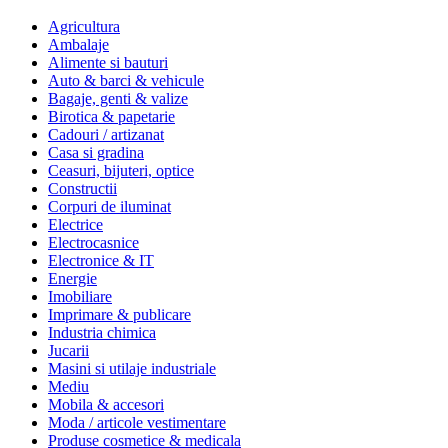
Agricultura
Ambalaje
Alimente si bauturi
Auto & barci & vehicule
Bagaje, genti & valize
Birotica & papetarie
Cadouri / artizanat
Casa si gradina
Ceasuri, bijuteri, optice
Constructii
Corpuri de iluminat
Electrice
Electrocasnice
Electronice & IT
Energie
Imobiliare
Imprimare & publicare
Industria chimica
Jucarii
Masini si utilaje industriale
Mediu
Mobila & accesori
Moda / articole vestimentare
Produse cosmetice & medicala