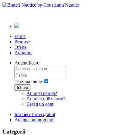
Firme
Produse
Oferte
Anunturi
Autentificare
Tine-ma minte
Intrare
Ati uitat parola?
Ati uitat utilizatorul?
Creati un cont
Inscriere firma gratuit
Adauga anunt gratuit
Categorii