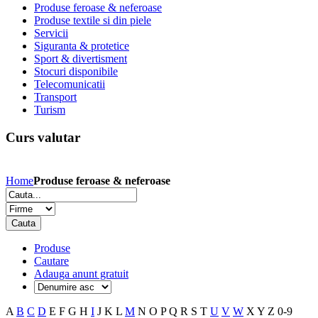
Produse feroase & neferoase
Produse textile si din piele
Servicii
Siguranta & protetice
Sport & divertisment
Stocuri disponibile
Telecomunicatii
Transport
Turism
Curs valutar
Home
Produse feroase & neferoase
Produse
Cautare
Adauga anunt gratuit
A
B
C
D
E
F
G
H
I
J
K
L
M
N
O
P
Q
R
S
T
U
V
W
X
Y
Z
0-9