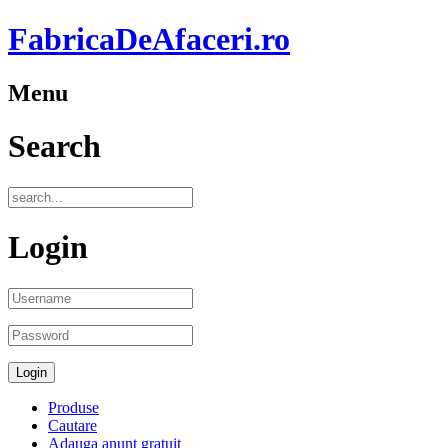
FabricaDeAfaceri.ro
Menu
Search
Login
Produse
Cautare
Adauga anunt gratuit