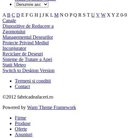
A
B
C
D
E
F
G
H
I
J
K
L
M
N
O
P
Q
R
S
T
U
V
W
X
Y
Z
0-9
Canale
Dispozitive de Reducere a
Zgomotului
Managementul Deseurilor
Proiecte Privind Mediul
Inconjurator
Reciclare de Deseuri
Sisteme de Tratare a Apei
Statii Meteo
Switch to Desktop Version
Termeni si conditii
Contact
©2012 fabricadeafaceri.ro
Powered by
Warp Theme Framework
Firme
Produse
Oferte
Anunturi