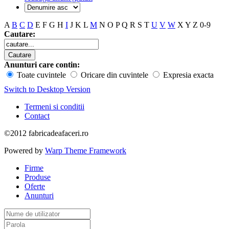
A
B
C
D
E
F
G
H
I
J
K
L
M
N
O
P
Q
R
S
T
U
V
W
X
Y
Z
0-9
Cautare:
Anunturi care contin:
Toate cuvintele
Oricare din cuvintele
Expresia exacta
Switch to Desktop Version
Termeni si conditii
Contact
©2012 fabricadeafaceri.ro
Powered by
Warp Theme Framework
Firme
Produse
Oferte
Anunturi