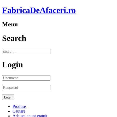
FabricaDeAfaceri.ro
Menu
Search
Login
Produse
Cautare
Adauga anunt gratuit