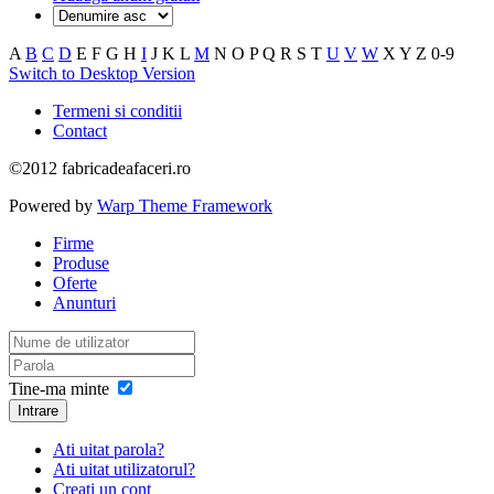
A
B
C
D
E
F
G
H
I
J
K
L
M
N
O
P
Q
R
S
T
U
V
W
X
Y
Z
0-9
Switch to Desktop Version
Termeni si conditii
Contact
©2012 fabricadeafaceri.ro
Powered by
Warp Theme Framework
Firme
Produse
Oferte
Anunturi
Tine-ma minte
Intrare
Ati uitat parola?
Ati uitat utilizatorul?
Creati un cont